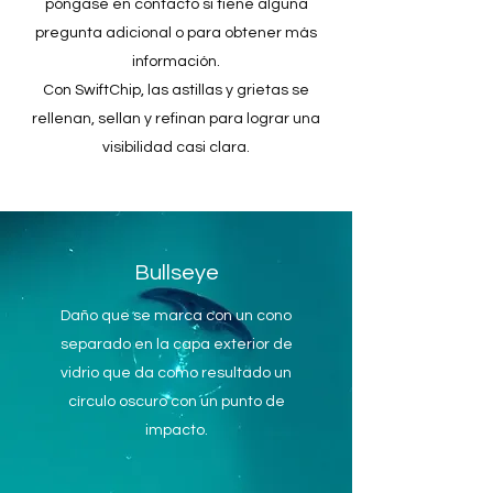
póngase en contacto si tiene alguna
pregunta adicional o para obtener más
información.
Con SwiftChip, las astillas y grietas se
rellenan, sellan y refinan para lograr una
visibilidad casi clara.
Bullseye
Daño que se marca con un cono
separado en la capa exterior de
vidrio que da como resultado un
círculo oscuro con un punto de
impacto.